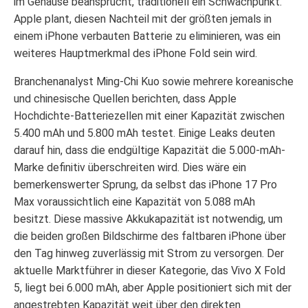
im Gehäuse beansprucht, traditionell ein Schwachpunkt.
Apple plant, diesen Nachteil mit der größten jemals in
einem iPhone verbauten Batterie zu eliminieren, was ein
weiteres Hauptmerkmal des iPhone Fold sein wird.
Branchenanalyst Ming-Chi Kuo sowie mehrere koreanische
und chinesische Quellen berichten, dass Apple
Hochdichte-Batteriezellen mit einer Kapazität zwischen
5.400 mAh und 5.800 mAh testet. Einige Leaks deuten
darauf hin, dass die endgültige Kapazität die 5.000-mAh-
Marke definitiv überschreiten wird. Dies wäre ein
bemerkenswerter Sprung, da selbst das iPhone 17 Pro
Max voraussichtlich eine Kapazität von 5.088 mAh
besitzt. Diese massive Akkukapazität ist notwendig, um
die beiden großen Bildschirme des faltbaren iPhone über
den Tag hinweg zuverlässig mit Strom zu versorgen. Der
aktuelle Marktführer in dieser Kategorie, das Vivo X Fold
5, liegt bei 6.000 mAh, aber Apple positioniert sich mit der
angestrebten Kapazität weit über den direkten