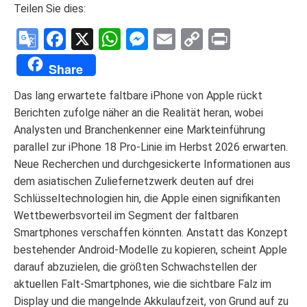
Teilen Sie dies:
Google
Facebook
X
WhatsApp
Messenger
Email
Copy
Print
Translate
Link
Share
Das lang erwartete faltbare iPhone von Apple rückt
Berichten zufolge näher an die Realität heran, wobei
Analysten und Branchenkenner eine Markteinführung
parallel zur iPhone 18 Pro-Linie im Herbst 2026 erwarten.
Neue Recherchen und durchgesickerte Informationen aus
dem asiatischen Zuliefernetzwerk deuten auf drei
Schlüsseltechnologien hin, die Apple einen signifikanten
Wettbewerbsvorteil im Segment der faltbaren
Smartphones verschaffen könnten. Anstatt das Konzept
bestehender Android-Modelle zu kopieren, scheint Apple
darauf abzuzielen, die größten Schwachstellen der
aktuellen Falt-Smartphones, wie die sichtbare Falz im
Display und die mangelnde Akkulaufzeit, von Grund auf zu