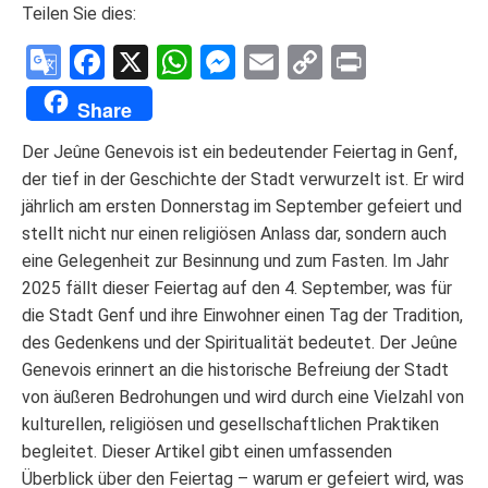
Teilen Sie dies:
Google
Facebook
X
WhatsApp
Messenger
Email
Copy
Print
Translate
Link
Share
Der Jeûne Genevois ist ein bedeutender Feiertag in Genf,
der tief in der Geschichte der Stadt verwurzelt ist. Er wird
jährlich am ersten Donnerstag im September gefeiert und
stellt nicht nur einen religiösen Anlass dar, sondern auch
eine Gelegenheit zur Besinnung und zum Fasten. Im Jahr
2025 fällt dieser Feiertag auf den 4. September, was für
die Stadt Genf und ihre Einwohner einen Tag der Tradition,
des Gedenkens und der Spiritualität bedeutet. Der Jeûne
Genevois erinnert an die historische Befreiung der Stadt
von äußeren Bedrohungen und wird durch eine Vielzahl von
kulturellen, religiösen und gesellschaftlichen Praktiken
begleitet. Dieser Artikel gibt einen umfassenden
Überblick über den Feiertag – warum er gefeiert wird, was