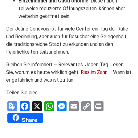
Einzelhandel und Gastronomie
: Diese haben
teilweise reduzierte Öffnungszeiten, können aber
weiterhin geöffnet sein.
Der Jeûne Genevois ist für viele Genfer ein Tag der Ruhe
und Besinnung, aber auch für Besucher eine Gelegenheit,
die traditionsreiche Stadt zu erkunden und an den
Feierlichkeiten teilzunehmen.
Bleiben Sie informiert – Relevantes. Jeden Tag. Lesen
Sie, worum es heute wirklich geht:
Riss im Zahn –
Wann ist
er gefährlich und was ist zu tun
Teilen Sie dies:
Google
Facebook
X
WhatsApp
Messenger
Email
Copy
Print
Translate
Link
Share