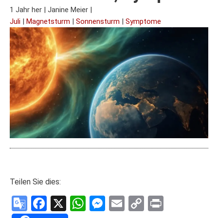
1 Jahr her
|
Janine Meier
|
Juli
|
Magnetsturm
|
Sonnensturm
|
Symptome
Teilen Sie dies:
Google
Facebook
X
WhatsApp
Messenger
Email
Copy
Print