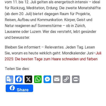
vom 11. bis 12. Juli gelten als energetisch intensiv – ideal
für Rückzug, Meditation, Erdung. Die zweite Monatshälfte
(ab dem 20. Juli) bietet dagegen Raum für Projekte,
Reisen, Aufbau und Kommunikation. Körper, Geist und
Natur reagieren auf Sonnenstürme – ob in Zürich,
Lausanne oder Luzern. Wer das versteht, lebt gesünder
und bewusster.
Bleiben Sie informiert – Relevantes. Jeden Tag. Lesen
Sie, worum es heute wirklich geht: Mondkalender Juni–
Juli
2025: Die besten Tage zum Haare schneiden und färben
Teilen Sie dies:
Google
Facebook
X
WhatsApp
Messenger
Email
Copy
Print
Translate
Link
Share