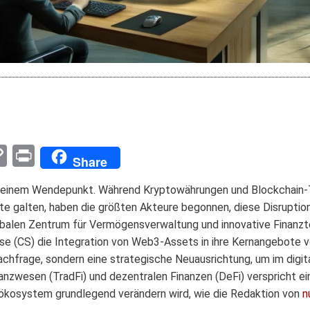
pp
enger
mail
Copy
Print
Share
Link
an einem Wendepunkt. Während Kryptowährungen und Blockchain-T
ute galten, haben die größten Akteure begonnen, diese Disruptio
obalen Zentrum für Vermögensverwaltung und innovative Finanzt
se (CS) die Integration von Web3-Assets in ihre Kernangebote vor
frage, sondern eine strategische Neuausrichtung, um im digital
nzwesen (TradFi) und dezentralen Finanzen (DeFi) verspricht ei
ökosystem grundlegend verändern wird, wie die Redaktion von
n