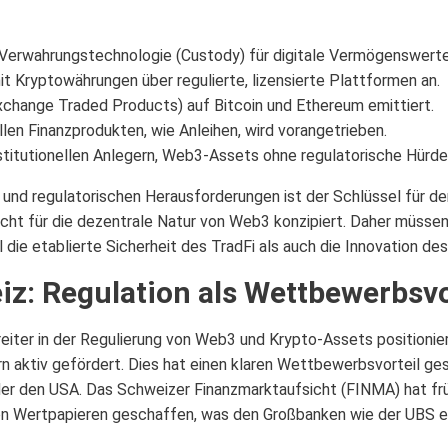
e Verwahrungstechnologie (Custody) für digitale Vermögenswerte
t Kryptowährungen über regulierte, lizensierte Plattformen an.
hange Traded Products) auf Bitcoin und Ethereum emittiert.
llen Finanzprodukten, wie Anleihen, wird vorangetrieben.
nstitutionellen Anlegern, Web3-Assets ohne regulatorische Hürde
nd regulatorischen Herausforderungen ist der Schlüssel für den
cht für die dezentrale Natur von Web3 konzipiert. Daher müssen 
l die etablierte Sicherheit des TradFi als auch die Innovation d
iz: Regulation als Wettbewerbsvo
eiter in der Regulierung von Web3 und Krypto-Assets positionier
ern aktiv gefördert. Dies hat einen klaren Wettbewerbsvorteil 
oder den USA. Das Schweizer Finanzmarktaufsicht (FINMA) hat früh
on Wertpapieren geschaffen, was den Großbanken wie der UBS e