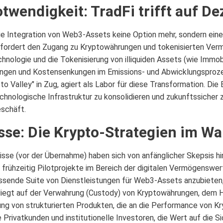
twendigkeit: TradFi trifft auf De
die Integration von Web3-Assets keine Option mehr, sondern ein
ordert den Zugang zu Kryptowährungen und tokenisierten Vermö
hnologie und die Tokenisierung von illiquiden Assets (wie Immobi
rungen und Kostensenkungen im Emissions- und Abwicklungsproze
pto Valley" in Zug, agiert als Labor für diese Transformation. D
chnologische Infrastruktur zu konsolidieren und zukunftssicher z
schäft.
sse: Die Krypto-Strategien im Wa
isse (vor der Übernahme) haben sich von anfänglicher Skepsis hin
 frühzeitig Pilotprojekte im Bereich der digitalen Vermögenswert
ssende Suite von Dienstleistungen für Web3-Assets anzubieten, 
liegt auf der Verwahrung (Custody) von Kryptowährungen, dem H
ung von strukturierten Produkten, die an die Performance von K
 Privatkunden und institutionelle Investoren, die Wert auf die S