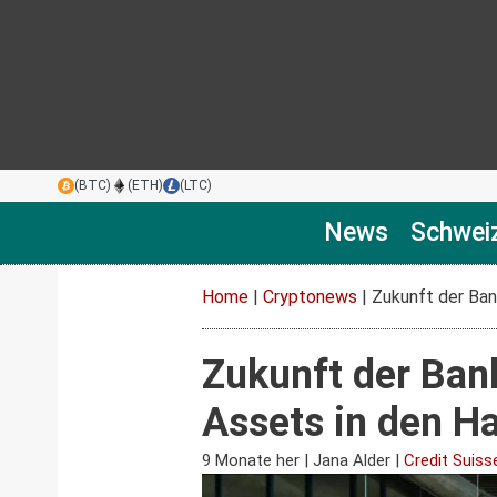
(BTC)
(ETH)
(LTC)
News
Schwei
Home
|
Cryptonews
|
Zukunft der Ban
Zukunft der Ban
Assets in den Ha
9 Monate her
|
Jana Alder
|
Credit Suiss