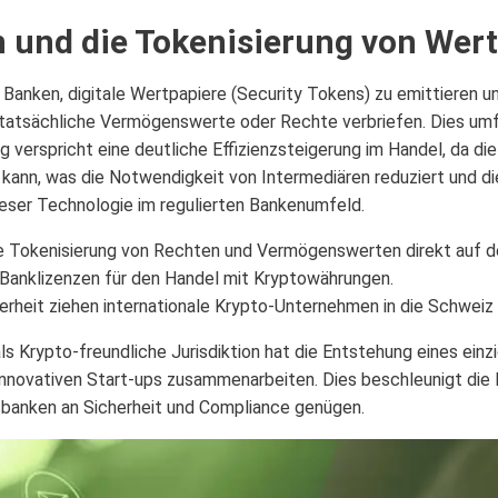
und die Tokenisierung von Wert
Banken, digitale Wertpapiere (Security Tokens) zu emittieren un
 tatsächliche Vermögenswerte oder Rechte verbriefen. Dies umfa
g verspricht eine deutliche Effizienzsteigerung im Handel, da di
 kann, was die Notwendigkeit von Intermediären reduziert und di
eser Technologie im regulierten Bankenumfeld.
e Tokenisierung von Rechten und Vermögenswerten direkt auf de
e Banklizenzen für den Handel mit Kryptowährungen.
rheit ziehen internationale Krypto-Unternehmen in die Schweiz 
als Krypto-freundliche Jurisdiktion hat die Entstehung eines ein
 innovativen Start-ups zusammenarbeiten. Dies beschleunigt di
banken an Sicherheit und Compliance genügen.