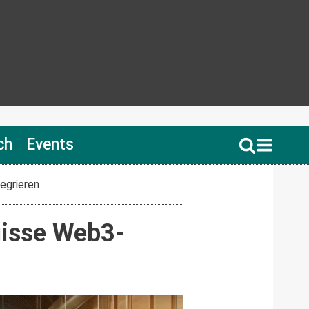
ch
Events
egrieren
uisse Web3-