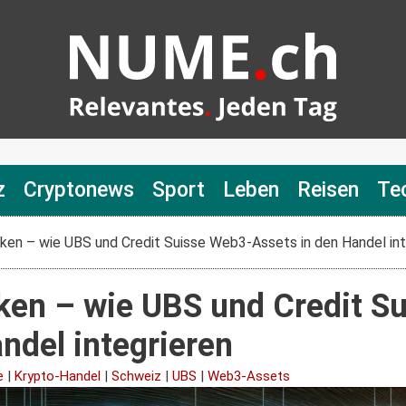
z
Cryptonews
Sport
Leben
Reisen
Te
ken – wie UBS und Credit Suisse Web3-Assets in den Handel int
ken – wie UBS und Credit S
ndel integrieren
e
|
Krypto-Handel
|
Schweiz
|
UBS
|
Web3-Assets