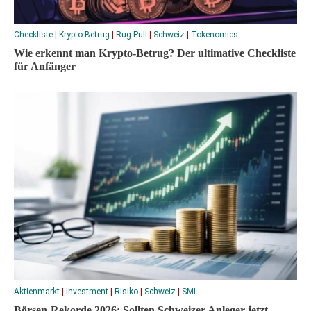
Checkliste
|
Krypto-Betrug
|
Rug Pull
|
Schweiz
|
Tokenomics
Wie erkennt man Krypto-Betrug? Der ultimative Checkliste
für Anfänger
Aktienmarkt
|
Investment
|
Risiko
|
Schweiz
|
SMI
Börsen-Rekorde 2026: Sollten Schweizer Anleger jetzt