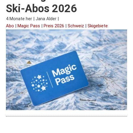
Ski-Abos 2026
4 Monate her
|
Jana Alder
|
Abo
|
Magic Pass
|
Preis 2026
|
Schweiz
|
Skigebiete