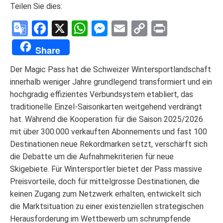
Teilen Sie dies:
Google
Facebook
X
WhatsApp
Messenger
Email
Copy
Print
Translate
Link
Share
Der Magic Pass hat die Schweizer Wintersportlandschaft
innerhalb weniger Jahre grundlegend transformiert und ein
hochgradig effizientes Verbundsystem etabliert, das
traditionelle Einzel-Saisonkarten weitgehend verdrängt
hat. Während die Kooperation für die Saison 2025/2026
mit über 300.000 verkauften Abonnements und fast 100
Destinationen neue Rekordmarken setzt, verschärft sich
die Debatte um die Aufnahmekriterien für neue
Skigebiete. Für Wintersportler bietet der Pass massive
Preisvorteile, doch für mittelgrosse Destinationen, die
keinen Zugang zum Netzwerk erhalten, entwickelt sich
die Marktsituation zu einer existenziellen strategischen
Herausforderung im Wettbewerb um schrumpfende