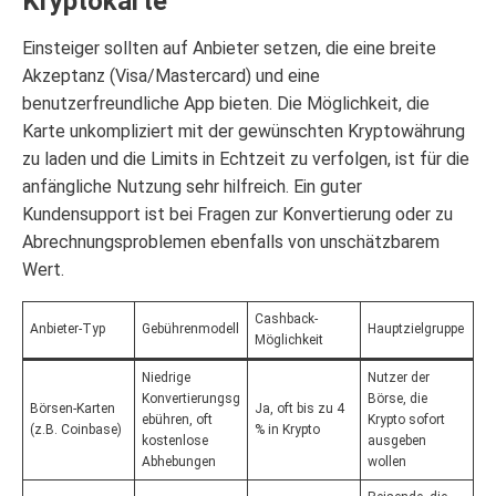
Kryptokarte
Einsteiger sollten auf Anbieter setzen, die eine breite
Akzeptanz (Visa/Mastercard) und eine
benutzerfreundliche App bieten. Die Möglichkeit, die
Karte unkompliziert mit der gewünschten Kryptowährung
zu laden und die Limits in Echtzeit zu verfolgen, ist für die
anfängliche Nutzung sehr hilfreich. Ein guter
Kundensupport ist bei Fragen zur Konvertierung oder zu
Abrechnungsproblemen ebenfalls von unschätzbarem
Wert.
Cashback-
Anbieter-Typ
Gebührenmodell
Hauptzielgruppe
Möglichkeit
Niedrige
Nutzer der
Konvertierungsg
Börse, die
Börsen-Karten
Ja, oft bis zu 4
ebühren, oft
Krypto sofort
(z.B. Coinbase)
% in Krypto
kostenlose
ausgeben
Abhebungen
wollen