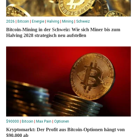
2026
|
Bitcoin
|
Energie
|
Halving
|
Mining
|
Schweiz
Bitcoin-Mining in der Schweiz: Wie sich Miner bis zum
Halving 2028 strategisch neu aufstellen
$90000
|
Bitcoin
|
Max Pain
|
Optionen
Kryptomarkt: Der Profit aus Bitcoin-Optionen hängt von
$90.000 ab