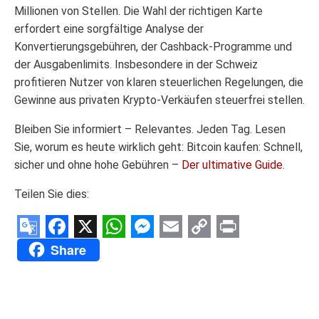
Millionen von Stellen. Die Wahl der richtigen Karte
erfordert eine sorgfältige Analyse der
Konvertierungsgebühren, der Cashback-Programme und
der Ausgabenlimits. Insbesondere in der Schweiz
profitieren Nutzer von klaren steuerlichen Regelungen, die
Gewinne aus privaten Krypto-Verkäufen steuerfrei stellen.
Bleiben Sie informiert – Relevantes. Jeden Tag. Lesen
Sie, worum es heute wirklich geht: Bitcoin kaufen: Schnell,
sicher und ohne hohe Gebühren –
Der ultimative Guide
.
Teilen Sie dies:
Google
Facebook
X
WhatsApp
Messenger
Email
Copy
Print
Share
Translate
Link