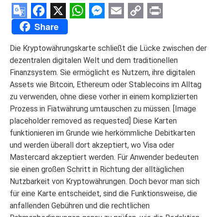
Google
Facebook
X
WhatsApp
Messenger
Email
Copy
Print
Share
Translate
Link
Die Kryptowährungskarte schließt die Lücke zwischen der
dezentralen digitalen Welt und dem traditionellen
Finanzsystem. Sie ermöglicht es Nutzern, ihre digitalen
Assets wie Bitcoin, Ethereum oder Stablecoins im Alltag
zu verwenden, ohne diese vorher in einem komplizierten
Prozess in Fiatwährung umtauschen zu müssen. [Image
placeholder removed as requested] Diese Karten
funktionieren im Grunde wie herkömmliche Debitkarten
und werden überall dort akzeptiert, wo Visa oder
Mastercard akzeptiert werden. Für Anwender bedeuten
sie einen großen Schritt in Richtung der alltäglichen
Nutzbarkeit von Kryptowährungen. Doch bevor man sich
für eine Karte entscheidet, sind die Funktionsweise, die
anfallenden Gebühren und die rechtlichen