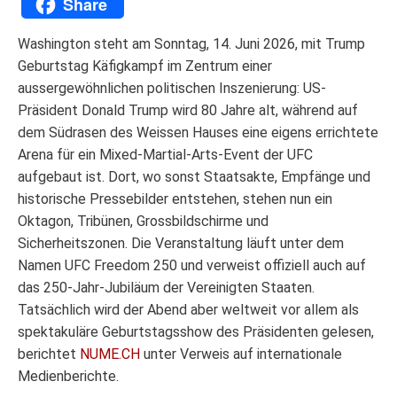
Google
Facebook
X
WhatsApp
Messenger
Email
Copy
Print
Share
Translate
Link
Washington steht am Sonntag, 14. Juni 2026, mit Trump
Geburtstag Käfigkampf im Zentrum einer
aussergewöhnlichen politischen Inszenierung: US-
Präsident Donald Trump wird 80 Jahre alt, während auf
dem Südrasen des Weissen Hauses eine eigens errichtete
Arena für ein Mixed-Martial-Arts-Event der UFC
aufgebaut ist. Dort, wo sonst Staatsakte, Empfänge und
historische Pressebilder entstehen, stehen nun ein
Oktagon, Tribünen, Grossbildschirme und
Sicherheitszonen. Die Veranstaltung läuft unter dem
Namen UFC Freedom 250 und verweist offiziell auch auf
das 250-Jahr-Jubiläum der Vereinigten Staaten.
Tatsächlich wird der Abend aber weltweit vor allem als
spektakuläre Geburtstagsshow des Präsidenten gelesen,
berichtet
NUME.CH
unter Verweis auf internationale
Medienberichte.