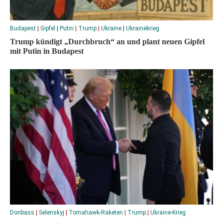
Budapest
|
Gipfel
|
Putin
|
Trump
|
Ukraine
|
Ukrainekrieg
Trump kündigt „Durchbruch“ an und plant neuen Gipfel
mit Putin in Budapest
Donbass
|
Selenskyj
|
Tomahawk-Raketen
|
Trump
|
Ukraine-Krieg