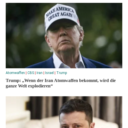
Atomwaffen
|
CBS
|
Iran
|
Israel
|
Trump
Trump: „Wenn der Iran Atomwaffen bekommt, wird die
ganze Welt explodieren“