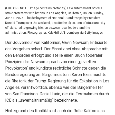
(EDITORS NOTE: Image contains profanity.) Law enforcement officers
strike protesters with batons in Los Angeles, California, US, on Sunday,
June 8, 2025. The deployment of National Guard troops by President
Donald Trump over the weekend, despite the objections of state and city
officials, led to growing friction between local leaders and the
administration. Photographer: Kyle Grillot/Bloomberg via Getty Images
Der Gouverneur von Kalifornien, Gavin Newsom, kritisierte
das Vorgehen scharf. Der Einsatz sei ohne Absprache mit
den Behörden erfolgt und stelle einen Bruch föderaler
Prinzipien dar. Newsom sprach von einer „gezielten
Provokation“ und kündigte rechtliche Schritte gegen die
Bundesregierung an. Bürgermeisterin Karen Bass machte
die Rhetorik der Trump-Regierung für die Eskalation in Los
Angeles verantwortlich, ebenso wie der Bürgermeister
von San Francisco, Daniel Lurie, der die Festnahmen durch
ICE als „unverhältnismäßig“ bezeichnete.
Hintergrund des Konflikts ist auch die Rolle Kaliforniens