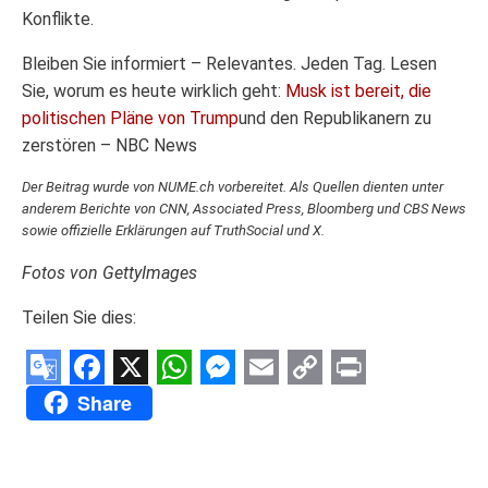
Konflikte.
Bleiben Sie informiert – Relevantes. Jeden Tag. Lesen
Sie, worum es heute wirklich geht:
Musk ist bereit, die
politischen Pläne von Trump
und den Republikanern zu
zerstören – NBC News
Der Beitrag wurde von NUME.ch vorbereitet. Als Quellen dienten unter
anderem Berichte von CNN, Associated Press, Bloomberg und CBS News
sowie offizielle Erklärungen auf TruthSocial und X.
Fotos von GettyImages
Teilen Sie dies:
Google
Facebook
X
WhatsApp
Messenger
Email
Copy
Print
Share
Translate
Link