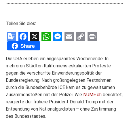
Teilen Sie dies:
Google
Facebook
X
WhatsApp
Messenger
Email
Copy
Print
Share
Translate
Link
Die USA erleben ein angespanntes Wochenende: In
mehreren Städten Kaliforniens eskalierten Proteste
gegen die verschärfte Einwanderungspolitik der
Bundesregierung. Nach großangelegten Festnahmen
durch die Bundesbehörde ICE kam es zu gewaltsamen
Zusammenstößen mit der Polizei. Wie
NUME.ch
berichtet,
reagierte der frühere Präsident Donald Trump mit der
Entsendung von Nationalgardisten – ohne Zustimmung
des Bundesstaates.