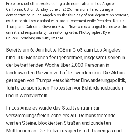
Protesters set off fireworks during a demonstration in Los Angeles,
California, US, on Sunday, June 8, 2025. Tensions flared during a
demonstration in Los Angeles on the third day of anti-deportation protests,
as demonstrators clashed with law enforcement while President Donald
Trump and California Governor Gavin Newsom exchanged blame over the
unrest and responsibility for restoring order. Photographer: Kyle
Grillot/Bloomberg via Getty Images
Bereits am 6. Juni hatte ICE im Großraum Los Angeles
rund 100 Menschen festgenommen, insgesamt sollen in
der betreffenden Woche über 2.000 Personen in
landesweiten Razzien verhaftet worden sein. Die Aktion,
getragen von Trumps verschärfter Einwanderungspolitik,
führte zu spontanen Protesten vor Behördengebäuden
und in Wohnvierteln.
In Los Angeles wurde das Stadtzentrum zur
versammlungsfreien Zone erklärt. Demonstrierende
warfen Steine, blockierten Straßen und zündeten
Mülltonnen an. Die Polizei reagierte mit Tränengas und